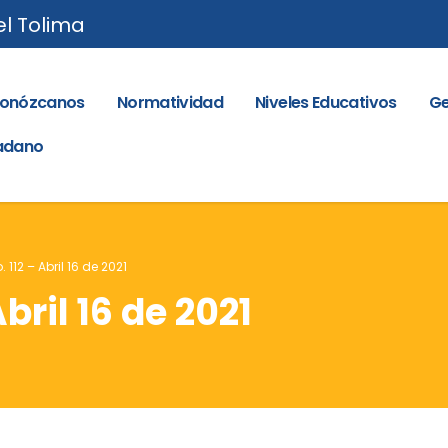
el Tolima
onózcanos
Normatividad
Niveles Educativos
Ge
dadano
. 112 – Abril 16 de 2021
Abril 16 de 2021