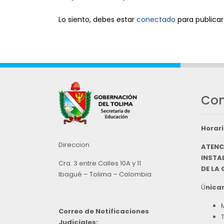
Lo siento, debes estar
conectado
para publicar
Con
Horari
Direccion
ATENC
INSTAL
Cra. 3 entre Calles 10A y 11
DE LA
Ibagué – Tolima – Colombia
Ú
nicam
Correo de Notificaciones
Judiciales: