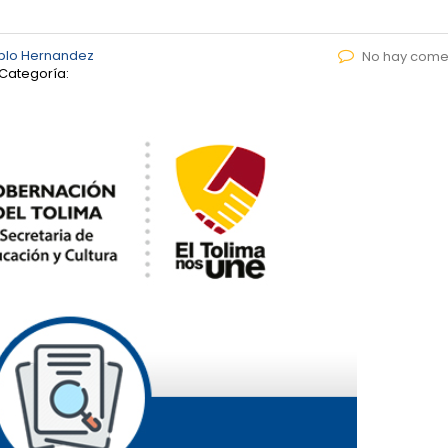
blo Hernandez
No hay come
Categoría: