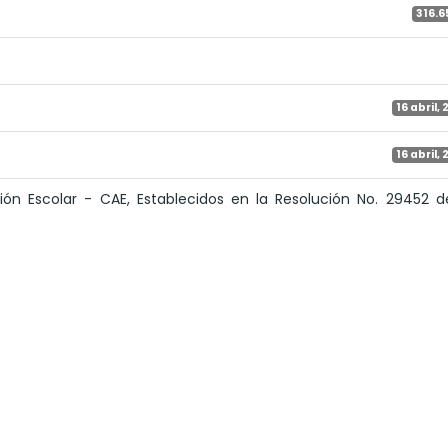
316.6
16 abril, 
16 abril, 
n Escolar - CAE, Establecidos en la Resolución No. 29452 d