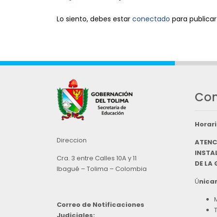
Lo siento, debes estar
conectado
para publicar
Con
Horari
Direccion
ATENC
INSTAL
Cra. 3 entre Calles 10A y 11
DE LA
Ibagué – Tolima – Colombia
Ú
nicam
Correo de Notificaciones
Judiciales: