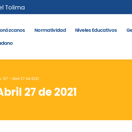
el Tolima
onózcanos
Normatividad
Niveles Educativos
Ge
dadano
. 127 – Abril 27 de 2021
Abril 27 de 2021