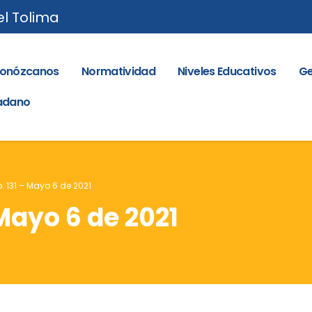
el Tolima
onózcanos
Normatividad
Niveles Educativos
Ge
dadano
o. 131 – Mayo 6 de 2021
 Mayo 6 de 2021