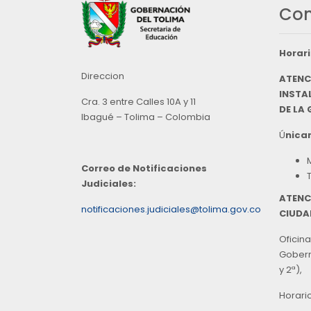
Con
Horari
Direccion
ATENC
INSTAL
Cra. 3 entre Calles 10A y 11
DE LA
Ibagué – Tolima – Colombia
Ú
nicam
Correo de Notificaciones
Judiciales:
ATENC
notificaciones.judiciales@tolima.gov.co
CIUDA
Oficina
Goberna
y 2ª),
Horari