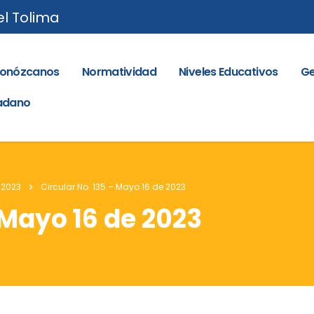
el Tolima
onózcanos
Normatividad
Niveles Educativos
Ge
dadano
 2023
Circular No. 135 – Mayo 16 de 2023
 Mayo 16 de 2023