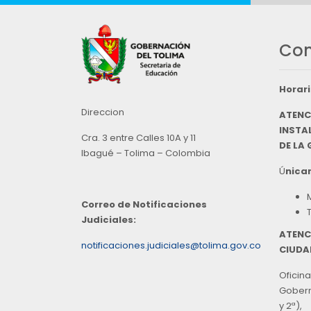
Con
Horari
Direccion
ATENC
INSTAL
Cra. 3 entre Calles 10A y 11
DE LA
Ibagué – Tolima – Colombia
Ú
nicam
Correo de Notificaciones
Judiciales:
ATENC
notificaciones.judiciales@tolima.gov.co
CIUDA
Oficina
Goberna
y 2ª),