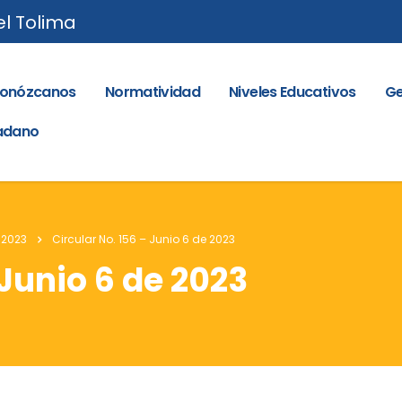
el Tolima
onózcanos
Normatividad
Niveles Educativos
Ge
dadano
 2023
Circular No. 156 – Junio 6 de 2023
 Junio 6 de 2023