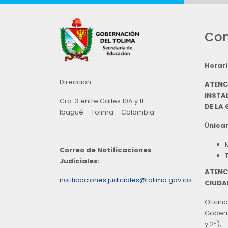
Con
Horari
Direccion
ATENC
INSTAL
Cra. 3 entre Calles 10A y 11
DE LA
Ibagué – Tolima – Colombia
Ú
nicam
Correo de Notificaciones
Judiciales:
ATENC
notificaciones.judiciales@tolima.gov.co
CIUDA
Oficina
Goberna
y 2ª),