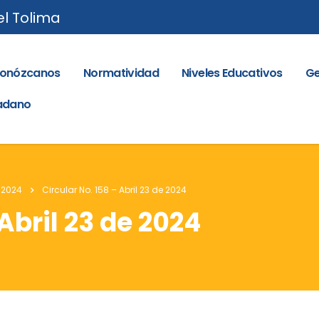
el Tolima
onózcanos
Normatividad
Niveles Educativos
Ge
dadano
 2024
Circular No. 158 – Abril 23 de 2024
 Abril 23 de 2024