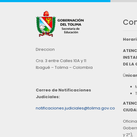
Con
Horari
Direccion
ATENC
INSTAL
Cra. 3 entre Calles 10A y 11
DE LA
Ibagué – Tolima – Colombia
Ú
nicam
Correo de Notificaciones
Judiciales:
ATENC
notificaciones.judiciales@tolima.gov.co
CIUDA
Oficina
Goberna
y 2ª),