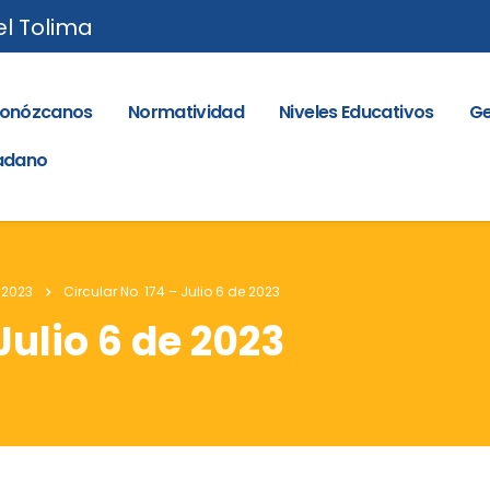
el Tolima
onózcanos
Normatividad
Niveles Educativos
Ge
dadano
 2023
Circular No. 174 – Julio 6 de 2023
Julio 6 de 2023