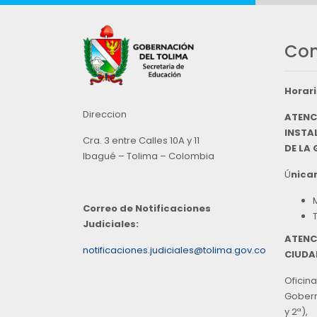
Con
Horari
Direccion
ATENC
INSTAL
Cra. 3 entre Calles 10A y 11
DE LA
Ibagué – Tolima – Colombia
Ú
nicam
Correo de Notificaciones
Judiciales:
ATENC
notificaciones.judiciales@tolima.gov.co
CIUDA
Oficina
Goberna
y 2ª),