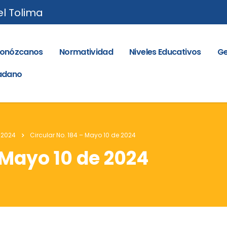
el Tolima
onózcanos
Normatividad
Niveles Educativos
Ge
dadano
 2024
Circular No. 184 – Mayo 10 de 2024
 Mayo 10 de 2024