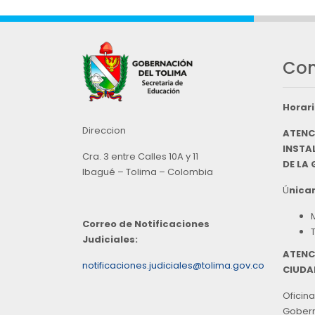
Con
Horari
Direccion
ATENC
INSTAL
Cra. 3 entre Calles 10A y 11
DE LA
Ibagué – Tolima – Colombia
Ú
nicam
Correo de Notificaciones
Judiciales:
ATENC
notificaciones.judiciales@tolima.gov.co
CIUDA
Oficina
Goberna