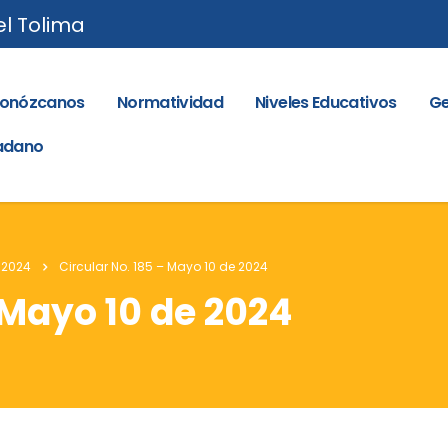
el Tolima
onózcanos
Normatividad
Niveles Educativos
Ge
dadano
 2024
Circular No. 185 – Mayo 10 de 2024
 Mayo 10 de 2024