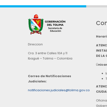
Con
Horari
Direccion
ATENC
INSTAL
Cra. 3 entre Calles 10A y 11
DE LA
Ibagué – Tolima – Colombia
Ú
nicam
Correo de Notificaciones
Judiciales:
ATENC
notificaciones.judiciales@tolima.gov.co
CIUDA
Oficina
Goberna