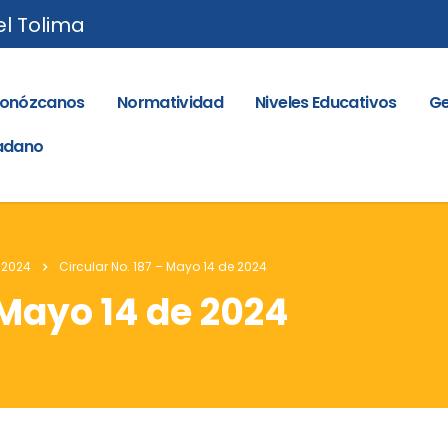
el Tolima
onózcanos
Normatividad
Niveles Educativos
Ge
dadano
 2024
Circular No. 187 – Mayo 14 de 2024
 Mayo 14 de 2024