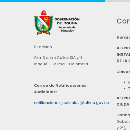
Con
Horari
Direccion
ATENC
INSTAL
Cra. 3 entre Calles 10A y 11
DE LA
Ibagué – Tolima – Colombia
Ú
nicam
Correo de Notificaciones
Judiciales:
ATENC
notificaciones.judiciales@tolima.gov.co
CIUDA
Oficina
Goberna
y 2ª),