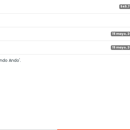
545.7
15 mayo, 
15 mayo, 
ando Ando'.