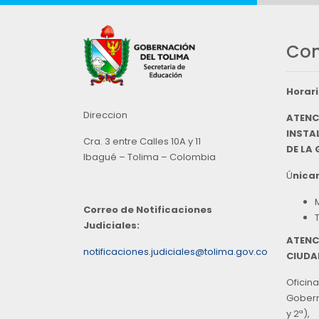
Con
Horari
Direccion
ATENC
INSTAL
Cra. 3 entre Calles 10A y 11
DE LA
Ibagué – Tolima – Colombia
Ú
nicam
Correo de Notificaciones
Judiciales:
ATENC
notificaciones.judiciales@tolima.gov.co
CIUDA
Oficina
Goberna
y 2ª),