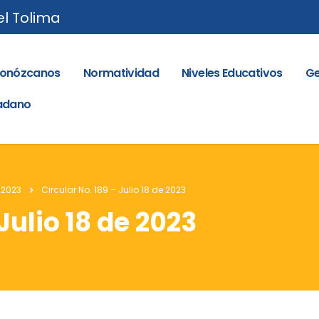
el Tolima
onózcanos
Normatividad
Niveles Educativos
Ge
dadano
 2023
Circular No. 189 – Julio 18 de 2023
Julio 18 de 2023