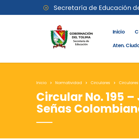
Secretaría de Educación d
Inicio
C
Aten. Ciu
Inicio
Normatividad
Circulares
Circulares
Circular No. 195 –
Señas Colombiana