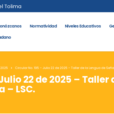
el Tolima
onózcanos
Normatividad
Niveles Educativos
Ge
dadano
 2025
Circular No. 195 – Julio 22 de 2025 – Taller de la Lengua de S
 Julio 22 de 2025 – Taller
 – LSC.