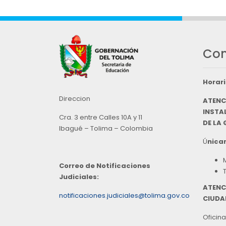
Con
Horari
Direccion
ATENC
INSTAL
Cra. 3 entre Calles 10A y 11
DE LA
Ibagué – Tolima – Colombia
Ú
nicam
Correo de Notificaciones
Judiciales:
ATENC
notificaciones.judiciales@tolima.gov.co
CIUDA
Oficina