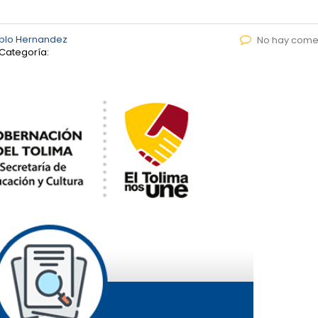
blo Hernandez
No hay come
Categoría: