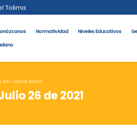
el Tolima
onózcanos
Normatividad
Niveles Educativos
Ge
dadano
. 199 – Julio 26 de 2021
Julio 26 de 2021