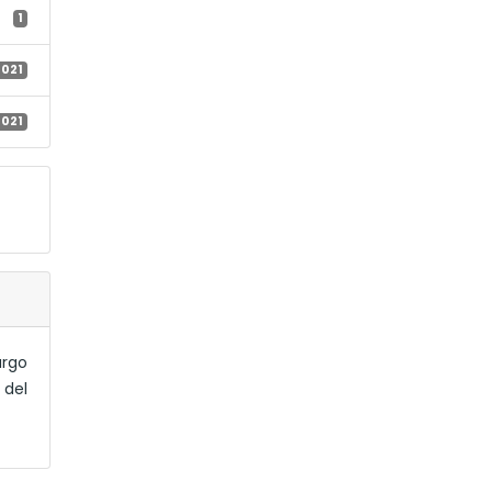
1
 2021
 2021
argo
 del