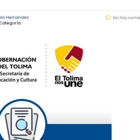
blo Hernandez
No hay come
Categoría: