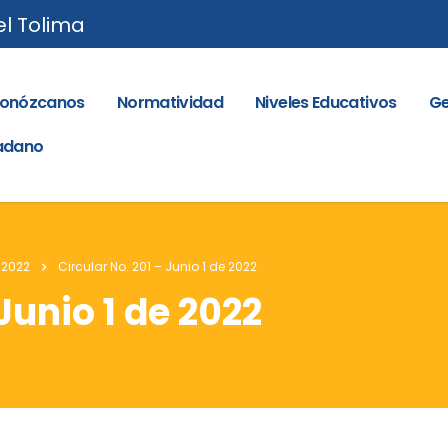
el Tolima
onózcanos
Normatividad
Niveles Educativos
Ge
dadano
 2022
Circular No. 201 – Junio 1 de 2022
 Junio 1 de 2022