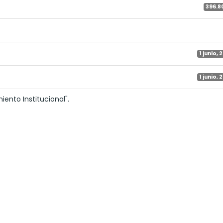
396.8
1 junio, 
1 junio, 
iento Institucional".