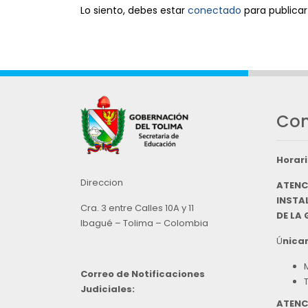
Lo siento, debes estar
conectado
para publicar
Con
Horari
Direccion
ATENC
INSTAL
Cra. 3 entre Calles 10A y 11
DE LA
Ibagué – Tolima – Colombia
Ú
nicam
Correo de Notificaciones
Judiciales:
ATENC