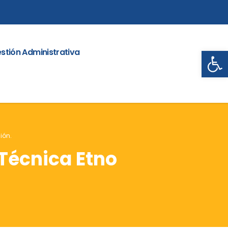
Abrir
stión Administrativa
ión.
 Técnica Etno