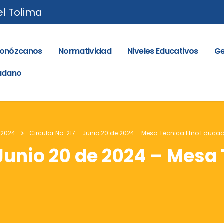
el Tolima
onózcanos
Normatividad
Niveles Educativos
Ge
dadano
 2024
Circular No. 217 – Junio 20 de 2024 – Mesa Técnica Etno Educac
 Junio 20 de 2024 – Mesa