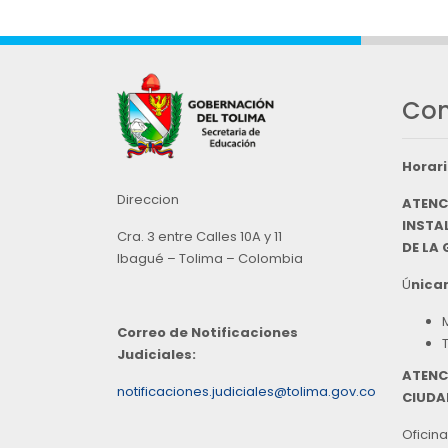
Con
Horari
Direccion
ATENC
INSTAL
Cra. 3 entre Calles 10A y 11
DE LA
Ibagué – Tolima – Colombia
Ú
nicam
Correo de Notificaciones
Judiciales:
ATENC
notificaciones.judiciales@tolima.gov.co
CIUDA
Oficina