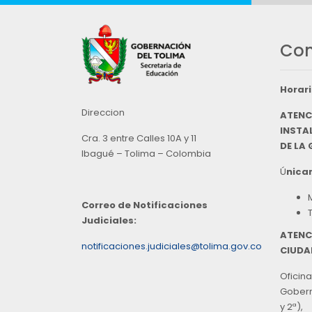
Con
Horari
Direccion
ATENC
INSTAL
Cra. 3 entre Calles 10A y 11
DE LA
Ibagué – Tolima – Colombia
Ú
nicam
Correo de Notificaciones
Judiciales:
ATENC
notificaciones.judiciales@tolima.gov.co
CIUDA
Oficina
Goberna
y 2ª),