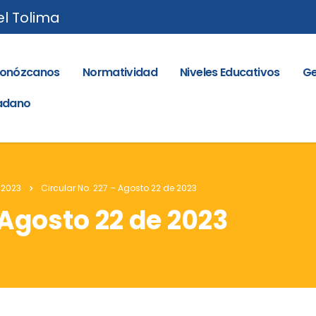
el Tolima
onózcanos
Normatividad
Niveles Educativos
Ge
dadano
 2023
Circular No. 227 – Agosto 22 de 2023
 Agosto 22 de 2023