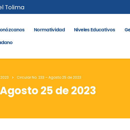
el Tolima
onózcanos
Normatividad
Niveles Educativos
Ge
dadano
 2023
Circular No. 233 – Agosto 25 de 2023
 Agosto 25 de 2023