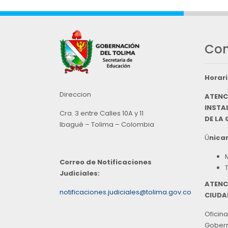
Con
Horari
Direccion
ATENC
INSTAL
Cra. 3 entre Calles 10A y 11
DE LA
Ibagué – Tolima – Colombia
Ú
nicam
Correo de Notificaciones
Judiciales:
ATENC
notificaciones.judiciales@tolima.gov.co
CIUDA
Oficina
Goberna