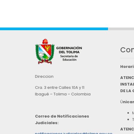
Con
Horari
Direccion
ATENC
INSTAL
Cra. 3 entre Calles 10A y 11
DE LA
Ibagué – Tolima – Colombia
Ú
nicam
Correo de Notificaciones
Judiciales:
ATENC
notificaciones.judiciales@tolima.gov.co