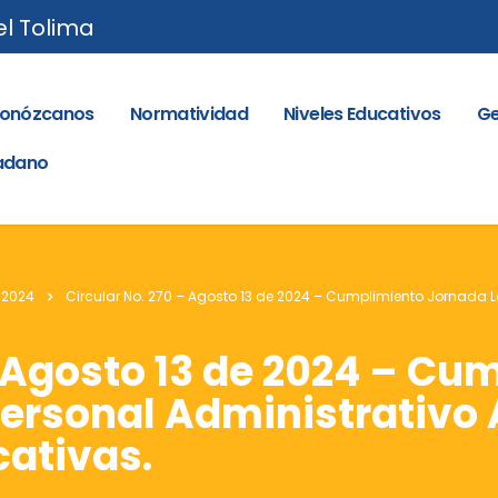
el Tolima
onózcanos
Normatividad
Niveles Educativos
Ge
dadano
 2024
Circular No. 270 – Agosto 13 de 2024 – Cumplimiento Jornada L
– Agosto 13 de 2024 – Cu
ersonal Administrativo 
cativas.