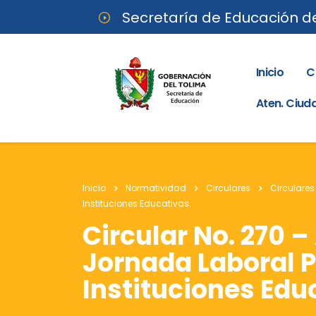
Secretaría de Educación d
Inicio
C
Aten. Ciu
Inicio
Normatividad
Circulares
Circulares
Instituciones Educativas.
Circular No. 270 
Jornada Laboral P
Instituciones Edu