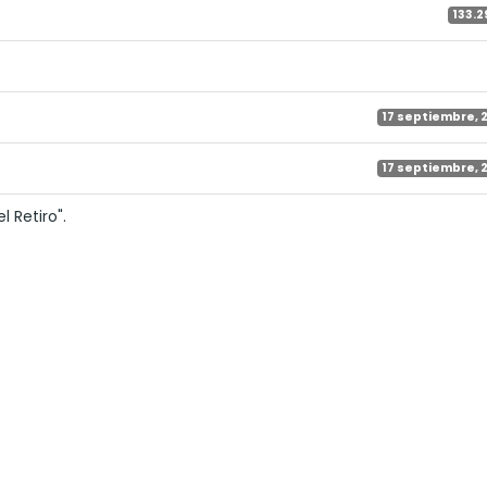
133.2
17 septiembre, 
17 septiembre, 
 Retiro".