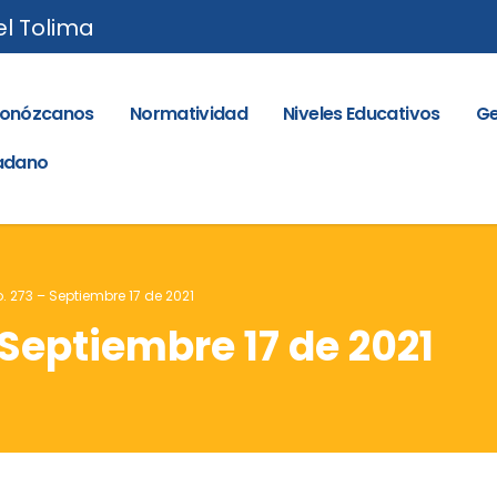
el Tolima
onózcanos
Normatividad
Niveles Educativos
Ge
dadano
o. 273 – Septiembre 17 de 2021
 Septiembre 17 de 2021