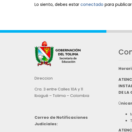
Lo siento, debes estar
conectado
para publicar
Con
Horari
Direccion
ATENC
INSTAL
Cra. 3 entre Calles 10A y 11
DE LA
Ibagué – Tolima – Colombia
Ú
nicam
Correo de Notificaciones
Judiciales:
ATENC