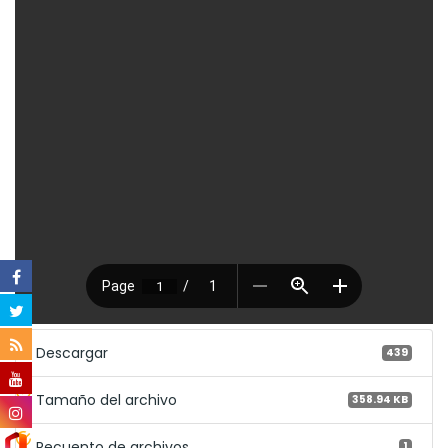
Descargar
439
Tamaño del archivo
358.94 KB
Recuento de archivos
1