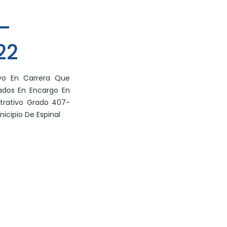
 –
22
ivo En Carrera Que
ados En Encargo En
strativo Grado 407-
icipio De Espinal