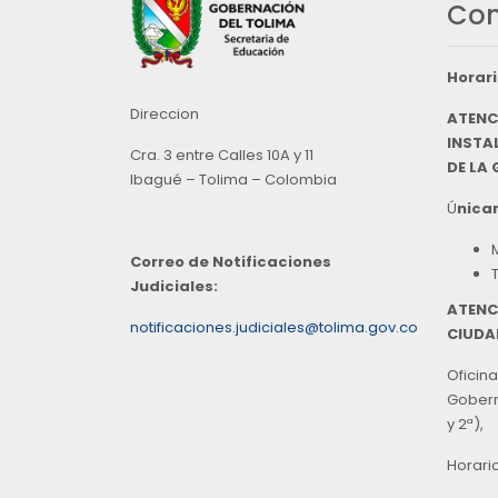
Con
Horari
Direccion
ATENC
INSTAL
Cra. 3 entre Calles 10A y 11
DE LA
Ibagué – Tolima – Colombia
Ú
nicam
Correo de Notificaciones
Judiciales:
ATENC
notificaciones.judiciales@tolima.gov.co
CIUDA
Oficina
Goberna
y 2ª),
Horari