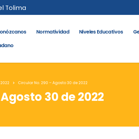
el Tolima
onózcanos
Normatividad
Niveles Educativos
Ge
dadano
 2022
Circular No. 290 – Agosto 30 de 2022
– Agosto 30 de 2022