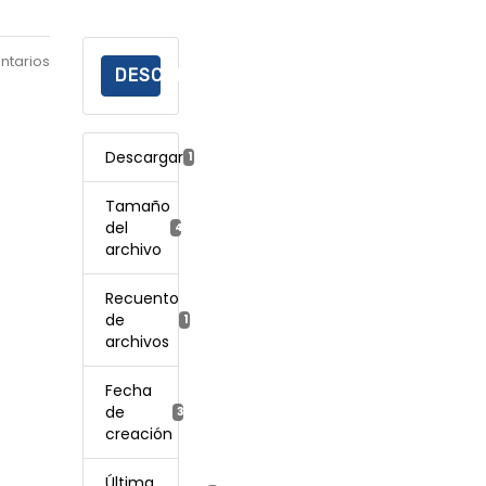
ntarios
DESCARGAR
Descargar
115
Tamaño
del
465.45 KB
archivo
Recuento
de
1
archivos
Fecha
de
31 agosto, 2022
creación
Última