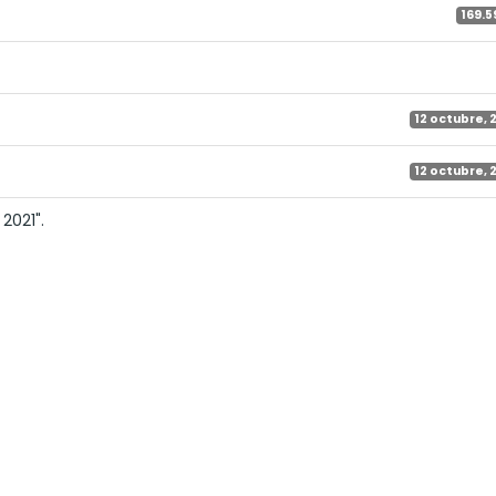
169.5
12 octubre, 
12 octubre, 
2021".