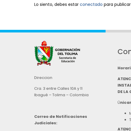
Lo siento, debes estar
conectado
para publicar
Con
Horari
Direccion
ATENC
INSTAL
Cra. 3 entre Calles 10A y 11
DE LA
Ibagué – Tolima – Colombia
Ú
nicam
Correo de Notificaciones
Judiciales:
ATENC