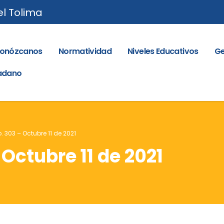
el Tolima
onózcanos
Normatividad
Niveles Educativos
Ge
dadano
. 303 – Octubre 11 de 2021
 Octubre 11 de 2021