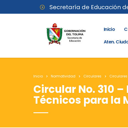
Secretaría de Educación d
Inicio
C
Aten. Ciu
Inicio
Normatividad
Circulares
Circulares
Circular No. 310 
Técnicos para la 