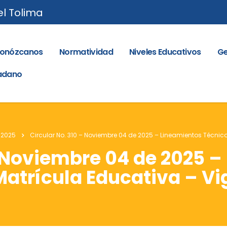
el Tolima
onózcanos
Normatividad
Niveles Educativos
Ge
dadano
 2025
Circular No. 310 – Noviembre 04 de 2025 – Lineamientos Técnic
– Noviembre 04 de 2025 
Matrícula Educativa – Vi