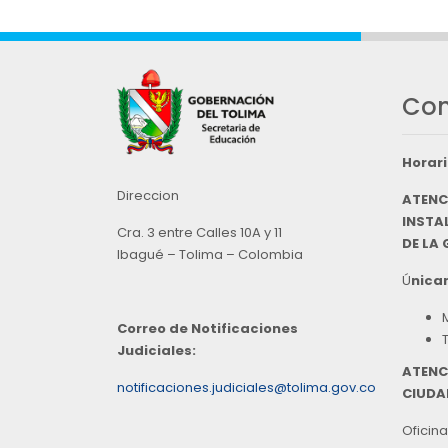
Con
Horari
Direccion
ATENC
INSTAL
Cra. 3 entre Calles 10A y 11
DE LA
Ibagué – Tolima – Colombia
Ú
nicam
Correo de Notificaciones
Judiciales:
ATENC
notificaciones.judiciales@tolima.gov.co
CIUDA
Oficina