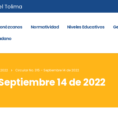
el Tolima
onózcanos
Normatividad
Niveles Educativos
Ge
dadano
 2022
Circular No. 315 – Septiembre 14 de 2022
 Septiembre 14 de 2022