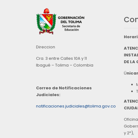
Con
Horari
Direccion
ATENC
INSTAL
Cra. 3 entre Calles 10A y 11
DE LA
Ibagué – Tolima – Colombia
Ú
nicam
Correo de Notificaciones
Judiciales:
ATENC
notificaciones.judiciales@tolima.gov.co
CIUDA
Oficina
Goberna
y 2ª),