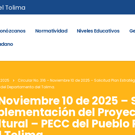
el Tolima
onózcanos
Normatividad
Niveles Educativos
Ge
dadano
 2025
Circular No. 316 – Noviembre 10 de 2025 – Solicitud Plan Estra
a del Departamento del Tolima.
 Noviembre 10 de 2025 – 
mplementación del Proye
tural – PECC del Pueblo 