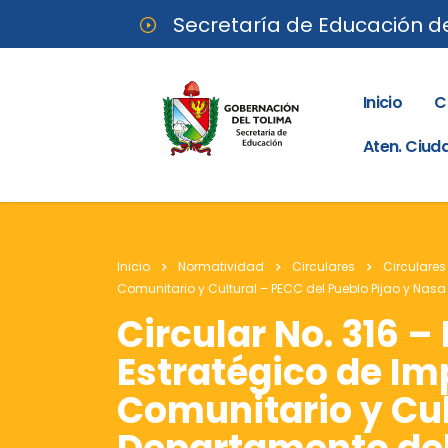
Secretaría de Educación d
Inicio
C
Aten. Ciu
Inicio
Normatividad
Circulares
Circulares
Comunitario y Cultural – PECC del Pueblo Pijao y Nas
Circular No. 316 –
Estratégico de I
Comunitario y Cul