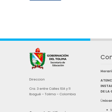
Con
Horari
Direccion
ATENC
INSTAL
Cra. 3 entre Calles 10A y 11
DE LA
Ibagué – Tolima – Colombia
Ú
nicam