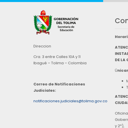
Con
Horari
Direccion
ATENC
INSTAL
Cra. 3 entre Calles 10A y 11
DE LA
Ibagué – Tolima – Colombia
Ú
nicam
Correo de Notificaciones
Judiciales:
ATENC
notificaciones.judiciales@tolima.gov.co
CIUDA
Oficina
Goberna
y 2ª),