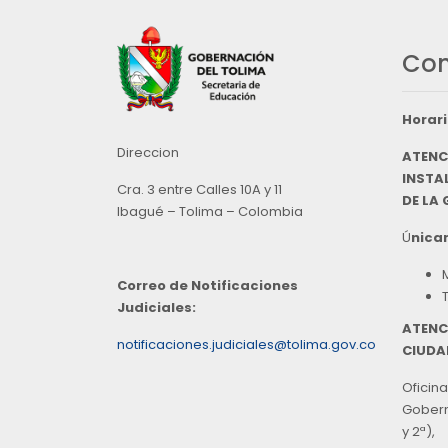
Con
Horari
Direccion
ATENC
INSTAL
Cra. 3 entre Calles 10A y 11
DE LA
Ibagué – Tolima – Colombia
Ú
nicam
Correo de Notificaciones
Judiciales:
ATENC
notificaciones.judiciales@tolima.gov.co
CIUDA
Oficina
Goberna
y 2ª),