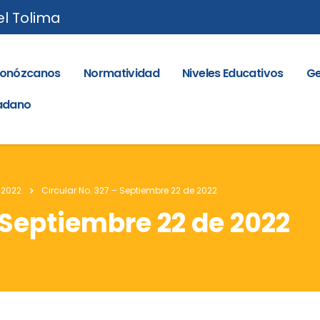
el Tolima
onózcanos
Normatividad
Niveles Educativos
Ge
dadano
 2022
Circular No. 327 – Septiembre 22 de 2022
– Septiembre 22 de 2022