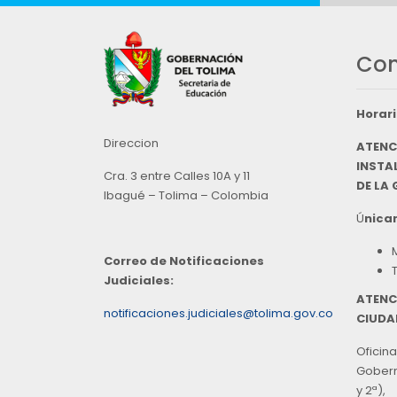
Con
Horari
Direccion
ATENC
INSTAL
Cra. 3 entre Calles 10A y 11
DE LA
Ibagué – Tolima – Colombia
Ú
nicam
Correo de Notificaciones
Judiciales:
ATENC
notificaciones.judiciales@tolima.gov.co
CIUDA
Oficina
Goberna
y 2ª),