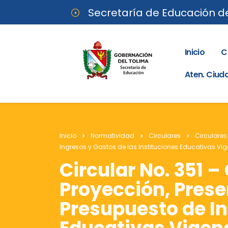
Secretaría de Educación d
Inicio
C
Aten. Ciu
Inicio
Normatividad
Circulares
Circulares
Ingresos y Gastos de las Instituciones Educativas Vig
Circular No. 351 –
Proyección, Prese
Presupuesto de In