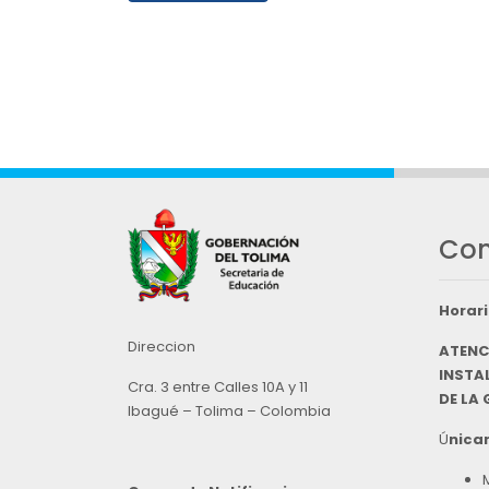
Con
Horari
Direccion
ATENC
INSTAL
Cra. 3 entre Calles 10A y 11
DE LA
Ibagué – Tolima – Colombia
Ú
nicam