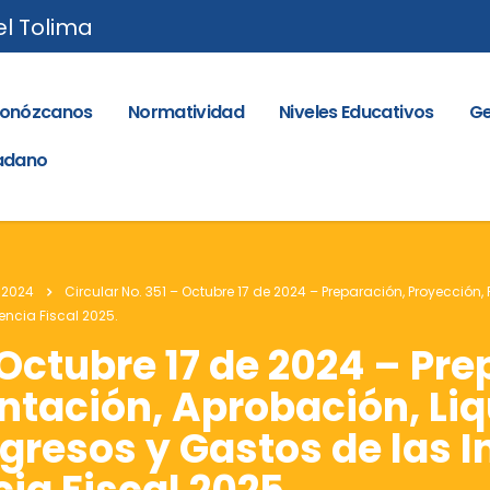
el Tolima
onózcanos
Normatividad
Niveles Educativos
Ge
dadano
 2024
Circular No. 351 – Octubre 17 de 2024 – Preparación, Proyección
encia Fiscal 2025.
 Octubre 17 de 2024 – Pre
ntación, Aprobación, Li
gresos y Gastos de las I