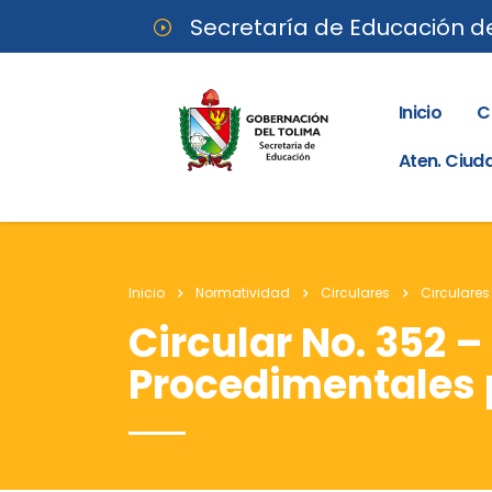
Secretaría de Educación d
Inicio
C
Aten. Ciu
Inicio
Normatividad
Circulares
Circulares
Circular No. 352 
Procedimentales 