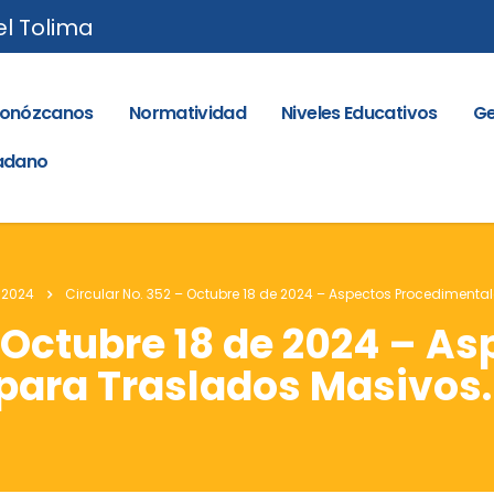
el Tolima
onózcanos
Normatividad
Niveles Educativos
Ge
dadano
 2024
Circular No. 352 – Octubre 18 de 2024 – Aspectos Procedimenta
– Octubre 18 de 2024 – A
para Traslados Masivos.