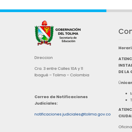
Con
Horari
Direccion
ATENC
INSTAL
Cra. 3 entre Calles 10A y 11
DE LA
Ibagué – Tolima – Colombia
Ú
nicam
Correo de Notificaciones
Judiciales:
ATENC
notificaciones.judiciales@tolima.gov.co
CIUDA
Oficina