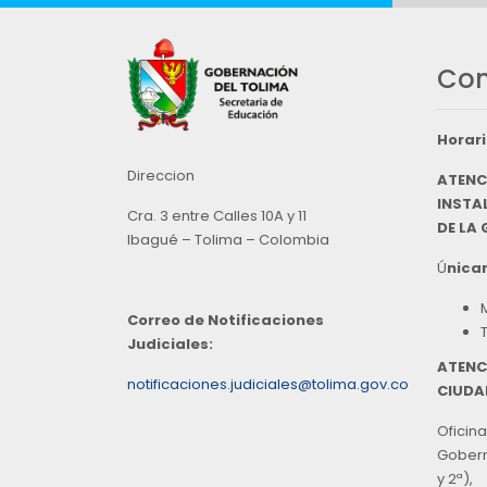
Con
Horari
Direccion
ATENC
INSTAL
Cra. 3 entre Calles 10A y 11
DE LA
Ibagué – Tolima – Colombia
Ú
nicam
Correo de Notificaciones
Judiciales:
ATENC
notificaciones.judiciales@tolima.gov.co
CIUDA
Oficina
Goberna
y 2ª),