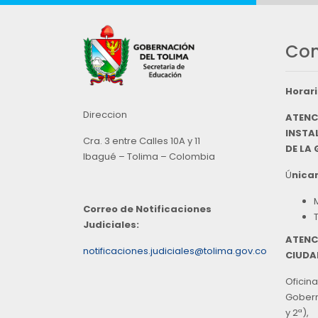
Con
Horari
Direccion
ATENC
INSTAL
Cra. 3 entre Calles 10A y 11
DE LA
Ibagué – Tolima – Colombia
Ú
nicam
Correo de Notificaciones
Judiciales:
ATENC
notificaciones.judiciales@tolima.gov.co
CIUDA
Oficina
Goberna
y 2ª),