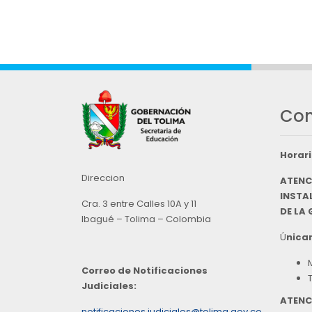
Con
Horari
Direccion
ATENC
INSTAL
Cra. 3 entre Calles 10A y 11
DE LA
Ibagué – Tolima – Colombia
Ú
nicam
Correo de Notificaciones
Judiciales:
ATENC
notificaciones.judiciales@tolima.gov.co