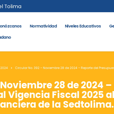
el Tolima
onózcanos
Normatividad
Niveles Educativos
Ge
dadano
 2024
Circular No. 392 – Noviembre 28 de 2024 – Reporte del Presupues
– Noviembre 28 de 2024 –
al Vigencia Fiscal 2025 a
anciera de la Sedtolima.