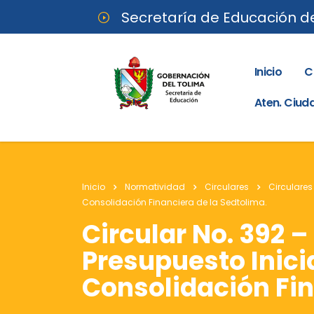
Secretaría de Educación d
Inicio
C
Aten. Ciu
Inicio
Normatividad
Circulares
Circulares
Consolidación Financiera de la Sedtolima.
Circular No. 392 
Presupuesto Inici
Consolidación Fin