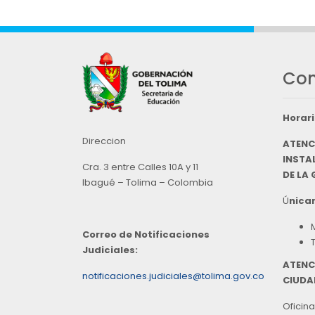
Con
Horari
Direccion
ATENC
INSTAL
Cra. 3 entre Calles 10A y 11
DE LA
Ibagué – Tolima – Colombia
Ú
nicam
Correo de Notificaciones
Judiciales:
ATENC
notificaciones.judiciales@tolima.gov.co
CIUDA
Oficina