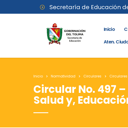
Secretaría de Educación d
Inicio
C
Aten. Ciu
Inicio
Normatividad
Circulares
Circulares
Circular No. 497 –
Salud y, Educació