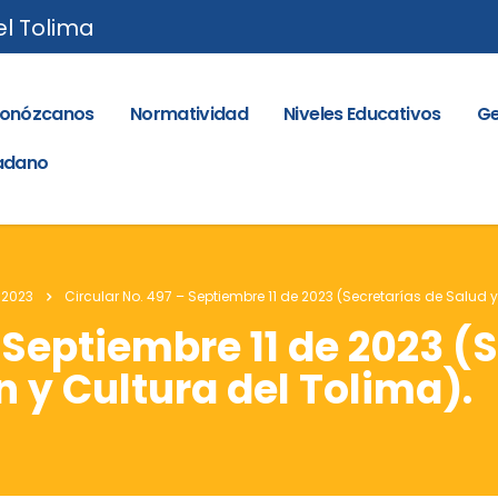
el Tolima
onózcanos
Normatividad
Niveles Educativos
Ge
dadano
 2023
Circular No. 497 – Septiembre 11 de 2023 (Secretarías de Salud y
 Septiembre 11 de 2023 (
n y Cultura del Tolima).