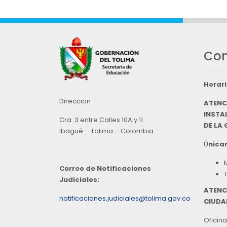
Con
Horari
Direccion
ATENC
INSTAL
Cra. 3 entre Calles 10A y 11
DE LA
Ibagué – Tolima – Colombia
Ú
nicam
Correo de Notificaciones
Judiciales:
ATENC
notificaciones.judiciales@tolima.gov.co
CIUDA
Oficina