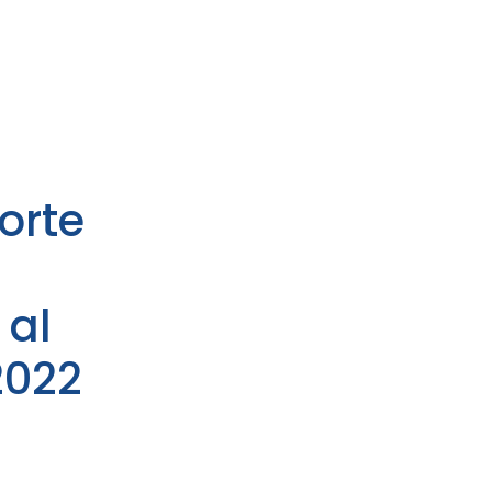
-
orte
 al
2022