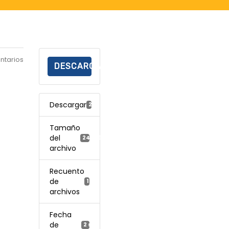
ntarios
DESCARGAR
Descargar
228
Tamaño
del
246.33 KB
archivo
Recuento
de
1
archivos
Fecha
de
2 septiembre, 2022