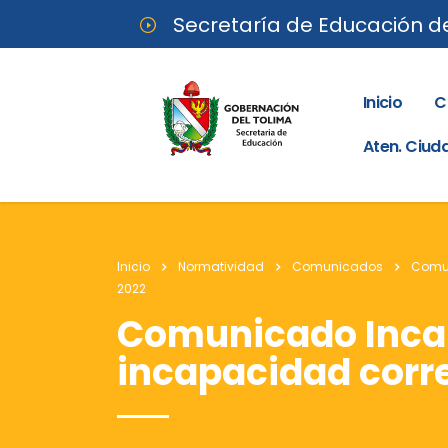
Secretaría de Educación d
Inicio
C
Aten. Ciu
Inicio
Normatividad
Comunicados
Comu
2022
Comunicado Incap
incapacidad corre