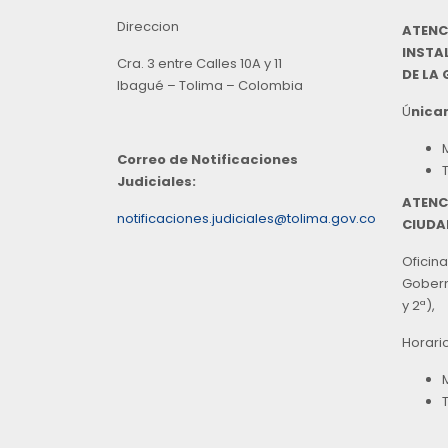
Direccion
ATENC
INSTAL
Cra. 3 entre Calles 10A y 11
DE LA
Ibagué – Tolima – Colombia
Ú
nicam
Correo de Notificaciones
Judiciales:
ATENC
notificaciones.judiciales@tolima.gov.co
CIUDA
Oficina
Goberna
y 2ª),
Horari