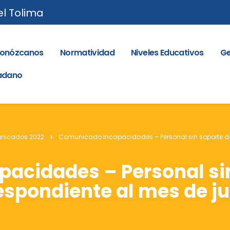
el Tolima
onózcanos
Normatividad
Niveles Educativos
Ge
dadano
nicados 2022
Comunicado Incapacidades – Personal sin soporte de
acidades – Personal sin
spondiente al mes de jul