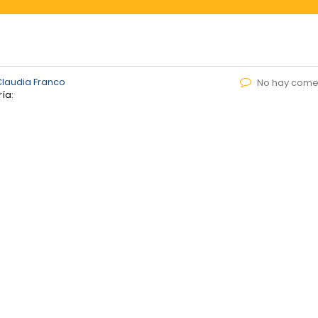
Claudia Franco
No hay come
ía: