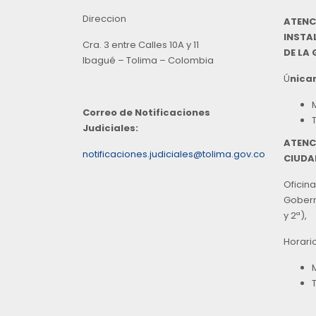
Direccion
ATENC
INSTAL
Cra. 3 entre Calles 10A y 11
DE LA
Ibagué – Tolima – Colombia
Ú
nicam
Correo de Notificaciones
Judiciales:
ATENC
notificaciones.judiciales@tolima.gov.co
CIUDA
Oficina
Goberna
y 2ª),
Horari