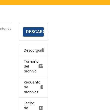
ntarios
DESCARGAR
Descargar
149
Tamaño
del
322.10 KB
archivo
Recuento
de
1
archivos
Fecha
de
5 julio, 2022