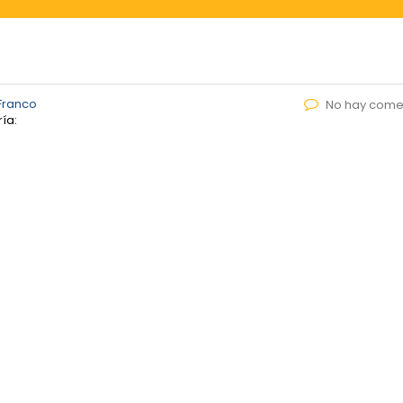
Franco
No hay come
ía: