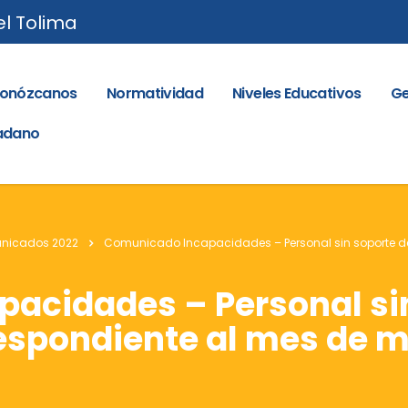
el Tolima
onózcanos
Normatividad
Niveles Educativos
Ge
dadano
nicados 2022
Comunicado Incapacidades – Personal sin soporte d
acidades – Personal sin
espondiente al mes de m