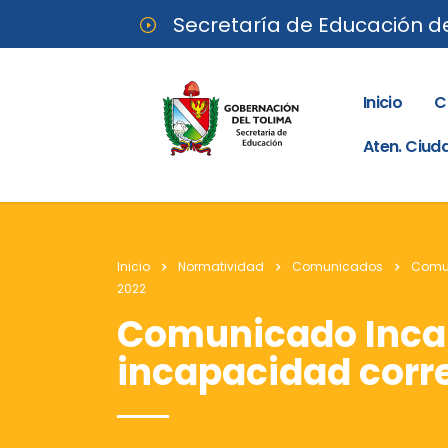
Secretaría de Educación d
Inicio
C
Aten. Ciu
Inicio
Normatividad
Comunicados
Comu
2022
Comunicado Incap
incapacidad corr