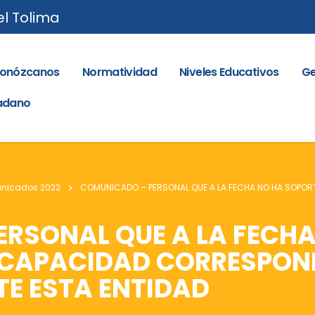
el Tolima
onózcanos
Normatividad
Niveles Educativos
Ge
dadano
nicados 2022
COMUNICADO – PERSONAL QUE A LA FECHA NO HA SOPOR
RSONAL QUE A LA FECHA
CAPACIDAD CORRESPOND
TE ESTA ENTIDAD