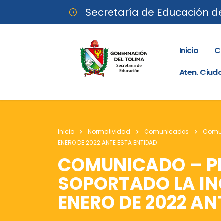
Secretaría de Educación d
Inicio
C
Aten. Ciu
Inicio
Normatividad
Comunicados
Comu
ENERO DE 2022 ANTE ESTA ENTIDAD
COMUNICADO – PE
SOPORTADO LA IN
ENERO DE 2022 AN