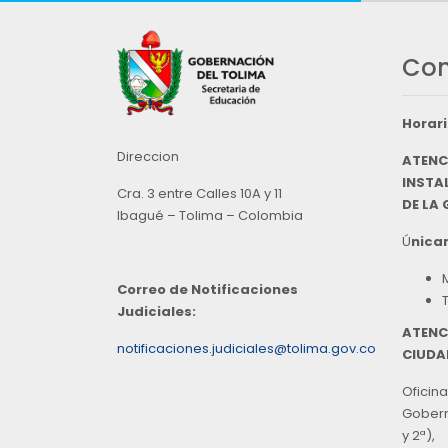
Con
Horari
Direccion
ATENC
INSTAL
Cra. 3 entre Calles 10A y 11
DE LA
Ibagué – Tolima – Colombia
Ú
nicam
Correo de Notificaciones
Judiciales:
ATENC
notificaciones.judiciales@tolima.gov.co
CIUDA
Oficina
Goberna
y 2ª),