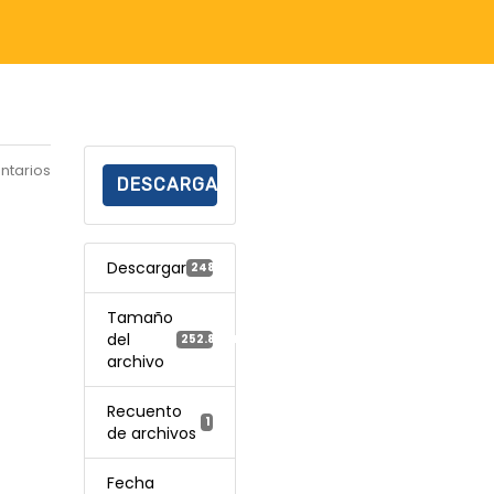
ntarios
DESCARGAR
Descargar
248
Tamaño
del
252.85 KB
archivo
Recuento
1
de archivos
Fecha