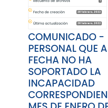
Recuento de archivos
1
Fecha de creación
28 febrero, 2022
Última actualización
28 febrero, 2022
COMUNICADO -
PERSONAL QUE A
FECHA NO HA
SOPORTADO LA
INCAPACIDAD
CORRESPONDIEN
MES DE ENERO D