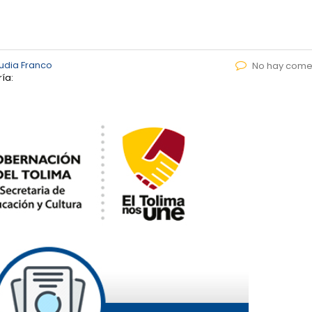
udia Franco
No hay come
ía: