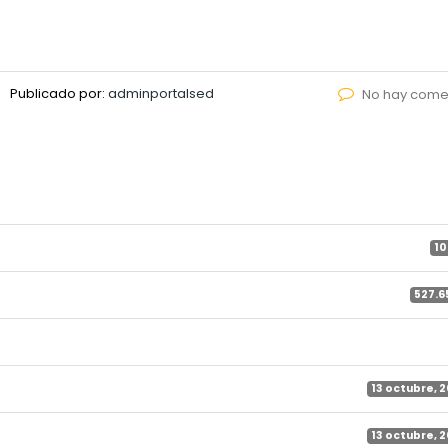
Publicado por:
adminportalsed
No hay come
10
527.6
13 octubre, 
13 octubre, 