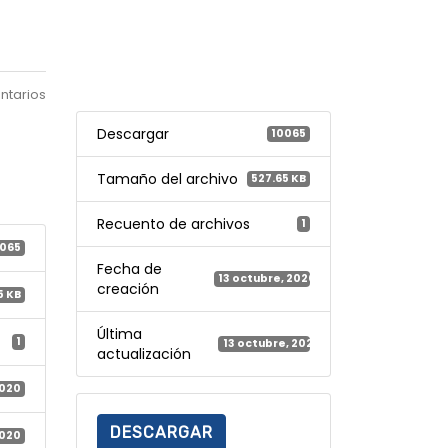
ntarios
Descargar
10065
Tamaño del archivo
527.65 KB
Recuento de archivos
1
065
Fecha de
13 octubre, 2020
creación
5 KB
Última
1
13 octubre, 2020
actualización
2020
DESCARGAR
2020