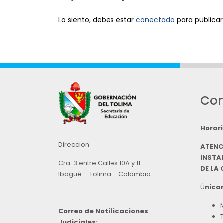
Lo siento, debes estar
conectado
para publicar
Con
Horari
Direccion
ATENC
INSTAL
Cra. 3 entre Calles 10A y 11
DE LA
Ibagué – Tolima – Colombia
Ú
nicam
Correo de Notificaciones
Judiciales: