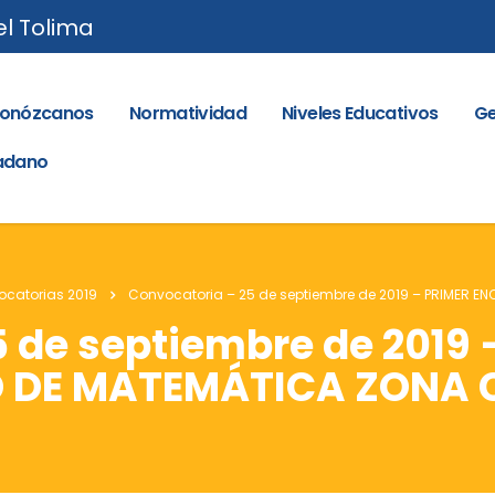
el Tolima
onózcanos
Normatividad
Niveles Educativos
Ge
dadano
catorias 2019
Convocatoria – 25 de septiembre de 2019 – PRIMER 
 de septiembre de 2019 
 DE MATEMÁTICA ZONA 