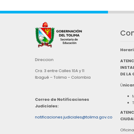
Con
Horari
Direccion
ATENC
INSTAL
Cra. 3 entre Calles 10A y 11
DE LA
Ibagué – Tolima – Colombia
Ú
nicam
Correo de Notificaciones
Judiciales:
ATENC
notificaciones.judiciales@tolima.gov.co
CIUDA
Oficina