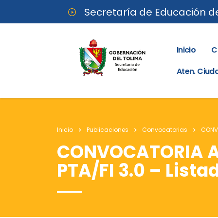
Secretaría de Educación d
Inicio
C
Aten. Ciu
Inicio
Publicaciones
Convocatorias
CONVO
CONVOCATORIA A
PTA/FI 3.0 – List