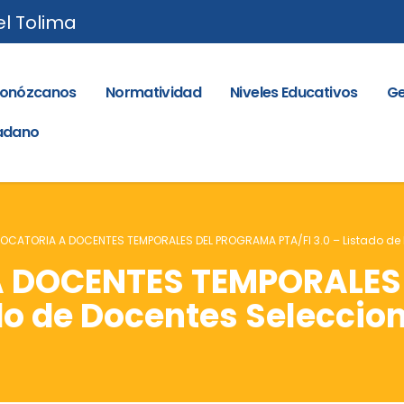
el Tolima
onózcanos
Normatividad
Niveles Educativos
Ge
dadano
CATORIA A DOCENTES TEMPORALES DEL PROGRAMA PTA/FI 3.0 – Listado de
 DOCENTES TEMPORALES
ado de Docentes Seleccio