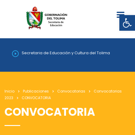
Abrir
Secretaria de Educación y Cultura del Tolima
Inicio
Publicaciones
Convocatorias
Convocatorias
2023
CONVOCATORIA
CONVOCATORIA