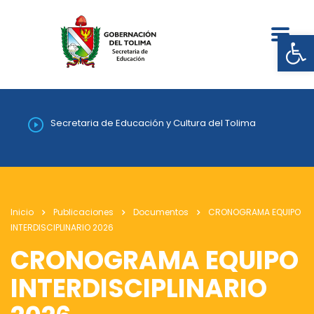
Abrir
Secretaria de Educación y Cultura del Tolima
Inicio
Publicaciones
Documentos
CRONOGRAMA EQUIPO
INTERDISCIPLINARIO 2026
CRONOGRAMA EQUIPO
INTERDISCIPLINARIO