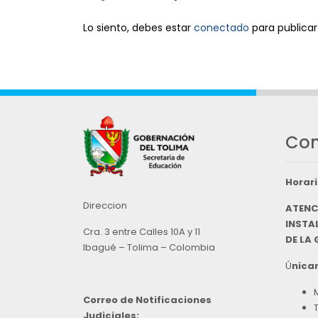
Lo siento, debes estar
conectado
para publicar
Con
Horari
Direccion
ATENC
INSTAL
Cra. 3 entre Calles 10A y 11
DE LA
Ibagué – Tolima – Colombia
Ú
nicam
Correo de Notificaciones
Judiciales: