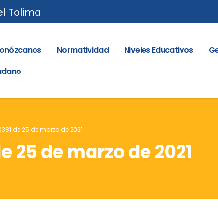
el Tolima
onózcanos
Normatividad
Niveles Educativos
Ge
dadano
 0381 de 25 de marzo de 2021
de 25 de marzo de 2021