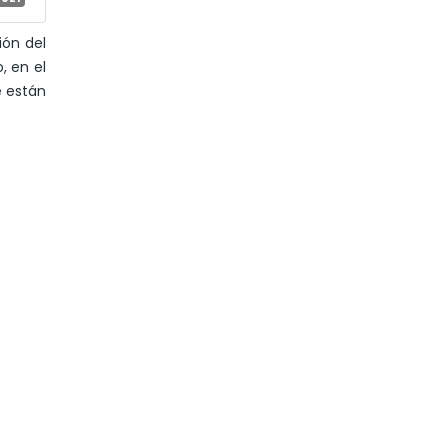
ión del
, en el
e están