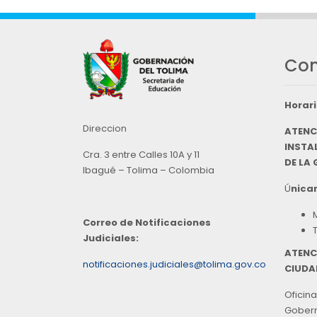
Con
Horari
Direccion
ATENC
INSTAL
Cra. 3 entre Calles 10A y 11
DE LA
Ibagué – Tolima – Colombia
Ú
nicam
Correo de Notificaciones
Judiciales:
ATENC
notificaciones.judiciales@tolima.gov.co
CIUDA
Oficina
Goberna