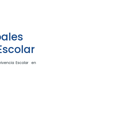
pales
Escolar
vivencia Escolar en