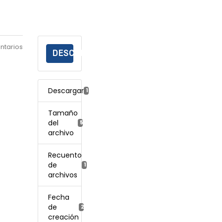
ntarios
DESCARGAR
Descargar
174
Tamaño
del
561.10 KB
archivo
Recuento
de
1
archivos
Fecha
de
20 enero, 2023
creación