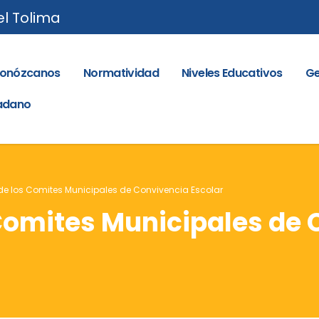
el Tolima
onózcanos
Normatividad
Niveles Educativos
Ge
dadano
 de los Comites Municipales de Convivencia Escolar
 Comites Municipales de