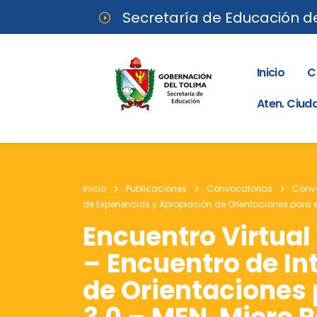
Secretaría de Educación d
Inicio
C
Aten. Ciu
Inicio
Publicaciones
Convocatorias
Convo
de Experiencias y Apropiación de Orientaciones para e
Encuentro Virtual
– Encuentro de In
de Orientaciones 