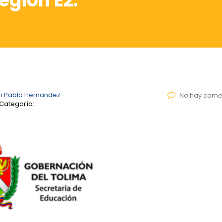
egión E2.
n Pablo Hernandez
No hay come
Categoría: