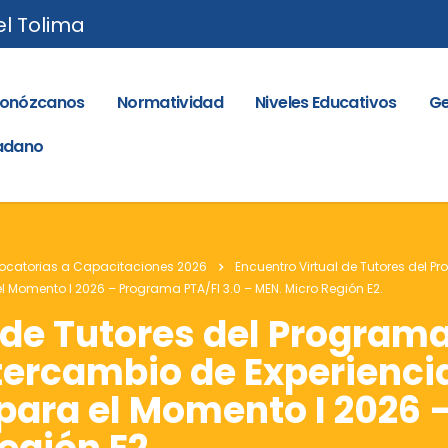
el Tolima
onózcanos
Normatividad
Niveles Educativos
Ge
dadano
catorias a Capacitaciones 2026
Encuentro Virtual de Tutores del P
l Momento I 2026 – Programa PTA/FI 3.0 – MEN. Micro Región E2.
 de Tutores del Programa
tercambio de Experienci
para el Momento I 2026 