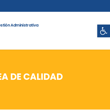
Abrir
stión Administrativa
A DE CALIDAD