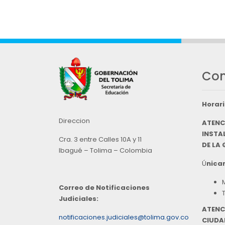
Con
Horari
Direccion
ATENC
INSTAL
Cra. 3 entre Calles 10A y 11
DE LA
Ibagué – Tolima – Colombia
Ú
nicam
Correo de Notificaciones
Judiciales:
ATENC
notificaciones.judiciales@tolima.gov.co
CIUDA