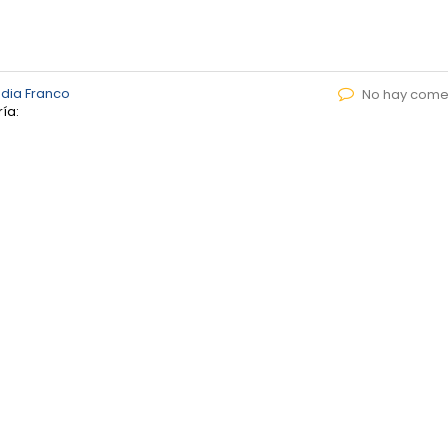
dia Franco
No hay come
ía: