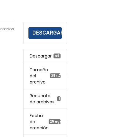
ntarios
DESCARGAR
Descargar
49
Tamaño
del
354.75 KB
archivo
Recuento
1
de archivos
Fecha
de
25 agosto, 2025
creación