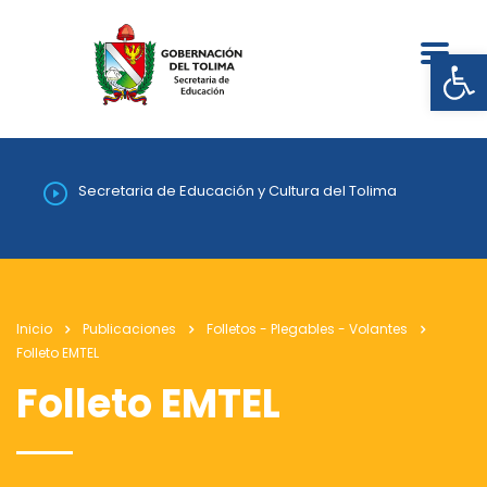
Abrir
Secretaria de Educación y Cultura del Tolima
Inicio
Publicaciones
Folletos - Plegables - Volantes
Folleto EMTEL
Folleto EMTEL