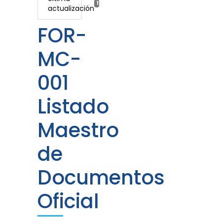
13 febrero, 2025
actualización
FOR-
MC-
001
Listado
Maestro
de
Documentos
Oficial