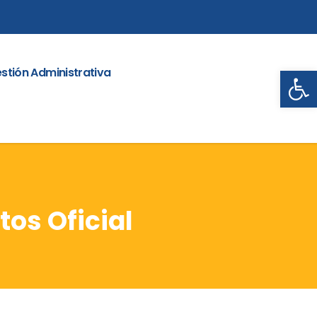
Abrir
stión Administrativa
os Oficial