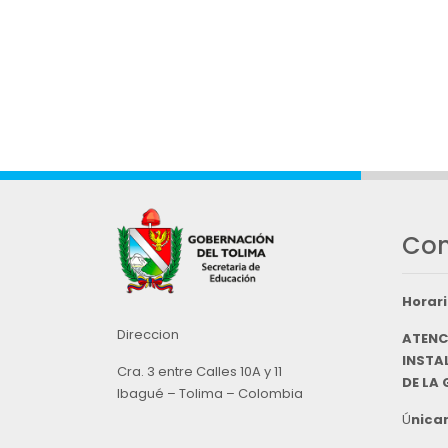
Con
Horari
Direccion
ATENC
INSTAL
Cra. 3 entre Calles 10A y 11
DE LA
Ibagué – Tolima – Colombia
Ú
nicam