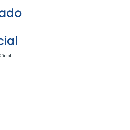
tado
ial
icial