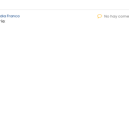
dia Franco
No hay come
ía: