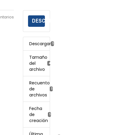
ntarios
DESCARGAR
Descargar
11
Tamaño
del
410.00 KB
archivo
Recuento
de
1
archivos
Fecha
de
13 febrero, 2025
creación
Última