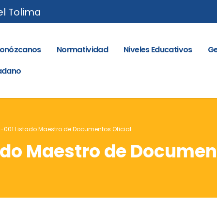
el Tolima
onózcanos
Normatividad
Niveles Educativos
Ge
dadano
001 Listado Maestro de Documentos Oficial
do Maestro de Document